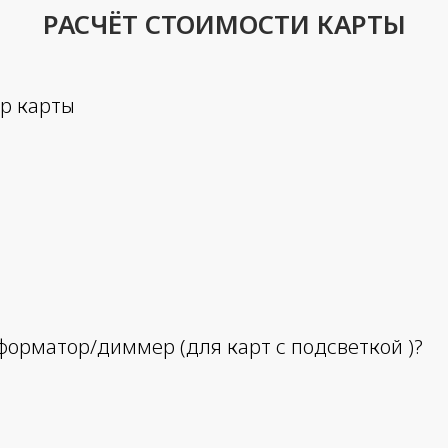
РАСЧЁТ СТОИМОСТИ КАРТЫ
р карты
форматор/диммер (для карт с подсветкой )?