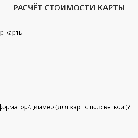
РАСЧЁТ СТОИМОСТИ КАРТЫ
р карты
форматор/диммер (для карт с подсветкой )?